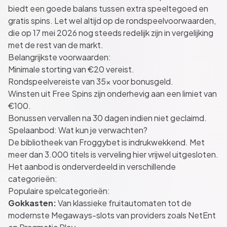
biedt een goede balans tussen extra speeltegoed en
gratis spins. Let wel altijd op de rondspeelvoorwaarden,
die op 17 mei 2026 nog steeds redelijk zijn in vergelijking
met de rest van de markt.
Belangrijkste voorwaarden:
Minimale storting van €20 vereist.
Rondspeelvereiste van 35x voor bonusgeld.
Winsten uit Free Spins zijn onderhevig aan een limiet van
€100.
Bonussen vervallen na 30 dagen indien niet geclaimd.
Spelaanbod: Wat kun je verwachten?
De bibliotheek van Froggybet is indrukwekkend. Met
meer dan 3.000 titels is verveling hier vrijwel uitgesloten.
Het aanbod is onderverdeeld in verschillende
categorieën:
Populaire spelcategorieën:
Gokkasten:
Van klassieke fruitautomaten tot de
modernste Megaways-slots van providers zoals NetEnt