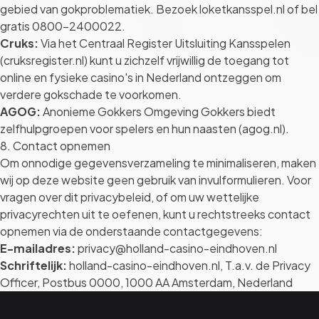
gebied van gokproblematiek. Bezoek
loketkansspel.nl
of bel
gratis 0800-2400022.
Cruks:
Via het Centraal Register Uitsluiting Kansspelen
(
cruksregister.nl
) kunt u zichzelf vrijwillig de toegang tot
online en fysieke casino's in Nederland ontzeggen om
verdere gokschade te voorkomen.
AGOG:
Anonieme Gokkers Omgeving Gokkers biedt
zelfhulpgroepen voor spelers en hun naasten (
agog.nl
).
8. Contact opnemen
Om onnodige gegevensverzameling te minimaliseren, maken
wij op deze website geen gebruik van invulformulieren. Voor
vragen over dit privacybeleid, of om uw wettelijke
privacyrechten uit te oefenen, kunt u rechtstreeks contact
opnemen via de onderstaande contactgegevens:
E-mailadres:
privacy@holland-casino-eindhoven.nl
Schriftelijk:
holland-casino-eindhoven.nl, T.a.v. de Privacy
Officer, Postbus 0000, 1000 AA Amsterdam, Nederland