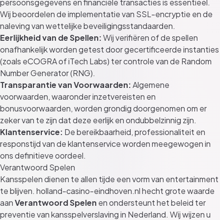
persoonsgegevens en financiële transacties is essentieel.
Wij beoordelen de implementatie van SSL-encryptie en de
naleving van wettelijke beveiligingsstandaarden.
Eerlijkheid van de Spellen:
Wij verifiëren of de spellen
onafhankelijk worden getest door gecertificeerde instanties
(zoals eCOGRA of iTech Labs) ter controle van de Random
Number Generator (RNG).
Transparantie van Voorwaarden:
Algemene
voorwaarden, waaronder inzetvereisten en
bonusvoorwaarden, worden grondig doorgenomen om er
zeker van te zijn dat deze eerlijk en ondubbelzinnig zijn.
Klantenservice:
De bereikbaarheid, professionaliteit en
responstijd van de klantenservice worden meegewogen in
ons definitieve oordeel.
Verantwoord Spelen
Kansspelen dienen te allen tijde een vorm van entertainment
te blijven. holland-casino-eindhoven.nl hecht grote waarde
aan
Verantwoord Spelen
en ondersteunt het beleid ter
preventie van kansspelverslaving in Nederland. Wij wijzen u