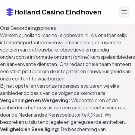
Holland Casino Eindhoven
Ons Beoordelingsproces
Welkom bij holland-casino-eindhoven.nl. Als onafhankelijk
informatieportaal streven wij ernaar onze gebruikers te
voorzien van betrouwbare, objectieve en grondig
onderzochte informatie omtrent (online) kansspelaanbieders
en aanverwante diensten. Ons redactionele team hanteert
een strikt protocol om de integriteit en nauwkeurigheid van
onze content te waarborgen.
Bij het opstellen van onze recensies evalueren wij elke
aanbieder op basis van de volgende kerncriteria:
Vergunningen en Wetgeving:
Wij controleren of de
aanbieder in het bezit is van een geldige licentie verstrekt
door de Nederlandse Kansspelautoriteit (Ksa). Wij
bespreken uitsluitend legale en gereguleerde entiteiten.
Veiligheid en Beveiliging:
De bescherming van