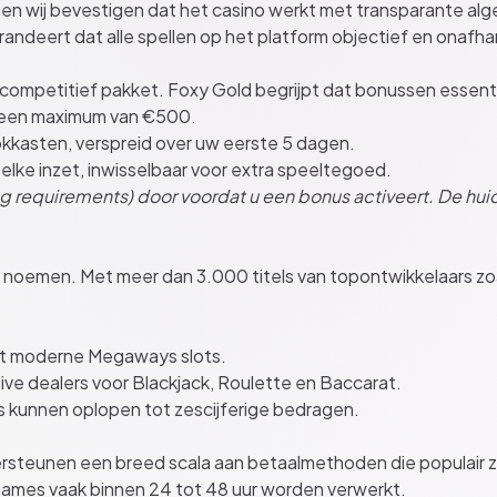
nnen wij bevestigen dat het casino werkt met transparante a
deert dat alle spellen op het platform objectief en onafhan
petitief pakket. Foxy Gold begrijpt dat bonussen essentiee
 een maximum van €500.
okkasten, verspreid over uw eerste 5 dagen.
elke inzet, inwisselbaar voor extra speeltegoed.
ing requirements) door voordat u een bonus activeert. De hu
e noemen. Met meer dan 3.000 titels van topontwikkelaars zo
ot moderne Megaways slots.
ve dealers voor Blackjack, Roulette en Baccarat.
ks kunnen oplopen tot zescijferige bedragen.
ondersteunen een breed scala aan betaalmethoden die populair z
opnames vaak binnen 24 tot 48 uur worden verwerkt.