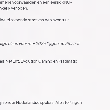
lgemene voorwaarden en een eerlijk RNG-
kelijk verlopen.
l zijn voor de start van een avontuur.
idige eisen voor mei 2026 liggen op 35x het
als NetEnt, Evolution Gaming en Pragmatic
ijn onder Nederlandse spelers. Alle stortingen