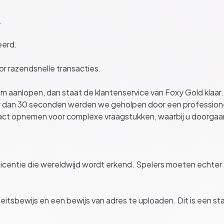
.
eerd.
r razendsnelle transacties.
aanlopen, dan staat de klantenservice van Foxy Gold klaar.
der dan 30 seconden werden we geholpen door een professione
tact opnemen voor complexe vraagstukken, waarbij u doorgaan
licentie die wereldwijd wordt erkend. Spelers moeten echter 
titeitsbewijs en een bewijs van adres te uploaden. Dit is ee