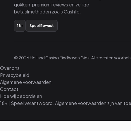
gokken, premium reviews en veilige
betaalmethoden zoals Cashlib.
18+
Speel Bewust
© 2026 Holland Casino Eindhoven Gids. Alle rechten voorbe
Over ons
Privacybeleid
Algemene voorwaarden
Contact
Hoe wij beoordelen
18+ | Speel verantwoord. Algemene voorwaarden zijn van to