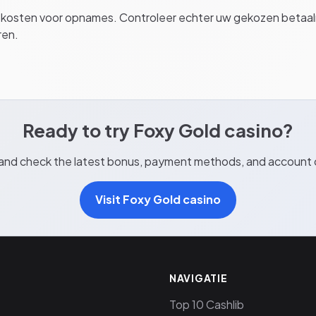
n kosten voor opnames. Controleer echter uw gekozen beta
ren.
Ready to try Foxy Gold casino?
age and check the latest bonus, payment methods, and account 
Visit Foxy Gold casino
NAVIGATIE
Top 10 Cashlib