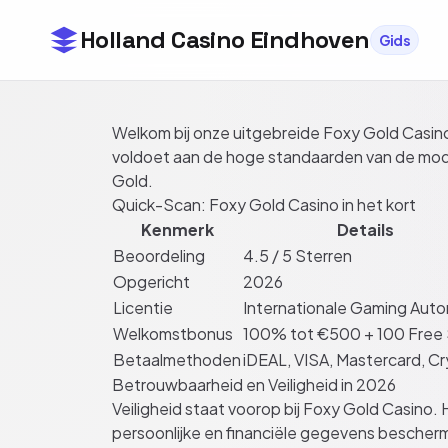
Holland Casino Eindhoven
Gids
Welkom bij onze uitgebreide Foxy Gold Casin
voldoet aan de hoge standaarden van de mode
Gold.
Quick-Scan: Foxy Gold Casino in het kort
Kenmerk
Details
Beoordeling
4.5 / 5 Sterren
Opgericht
2026
Licentie
Internationale Gaming Autor
Welkomstbonus
100% tot €500 + 100 Free 
Betaalmethoden
iDEAL, VISA, Mastercard, C
Betrouwbaarheid en Veiligheid in 2026
Veiligheid staat voorop bij Foxy Gold Casino
persoonlijke en financiële gegevens bescher